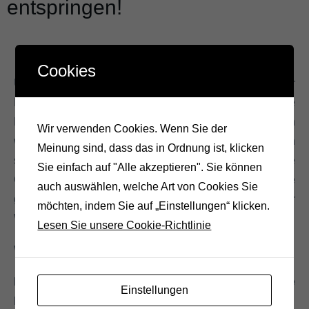
entspringen!
Cookies
Unser Angebot steht für alle jungen Menschen in unserer
Region Steyr zur Verfügung. Bring deine Talente auf die
Bühne! Wir freuen uns über alle Menschen, die es wagen
Wir verwenden Cookies. Wenn Sie der
wollen junges, frisches Theater auszuprobieren. Sich
Meinung sind, dass das in Ordnung ist, klicken
selbst zeigen wie man ist oder doch ganz anders, eigene
Sie einfach auf "Alle akzeptieren". Sie können
Grenzen zu erforschen und zu sprengen, das ist unsere
auch auswählen, welche Art von Cookies Sie
gemeinsame Mission! Wir bieten euch immer wieder
möchten, indem Sie auf „Einstellungen“ klicken.
Workshops zum Thema: Theater, Tanz und Musik.
Lesen Sie unsere Cookie-Richtlinie
Wir freuen uns auf Folgeprojekte gemeinsam mit dir!
Melde dich gerne unter Kontakte, wenn du Interesse
Einstellungen
hast, mal dabei zu sein.